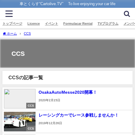
車とくらす“Cartolive.TV” To live enjoying your car life
トップページ
Licence
イベント
Formulacar Rental
TVプログラム
メンバ
ホーム
CCS
CCS
CCSの記事一覧
OsakaAutoMesse2020開幕！
2020年2月15日
CCS
レーシングカーでレース参戦しませんか！
2019年12月26日
CCS