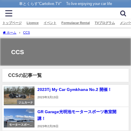
車とくらす“Cartolive.TV” To live enjoying your car life
トップページ
Licence
イベント
Formulacar Rental
TVプログラム
メンバ
ホーム
CCS
CCS
CCSの記事一覧
2023Tj My Car Gymkhana No.2 開催！
2023年3月13日
ジムカーナ
GR Garage光明池モータースポーツ教室開
講！
モータースポーツ
2023年2月26日
教室