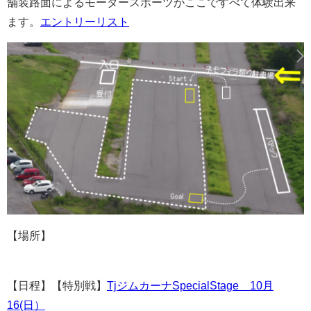
舗装路面によるモータースポーツがここですべて体験出来
ます。
エントリーリスト
【場所】
【日程】
【特別戦】
TjジムカーナSpecialStage 10月
16(日）