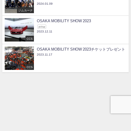
2024.01.09
ジムカーナ
OSAKA MOBILITY SHOW 2023
pickup
2023.12.11
CCS
OSAKA MOBILITY SHOW 2023チケットプレゼント
2023.11.17
CCS
Licence
Lesson
Gymkhana
Result