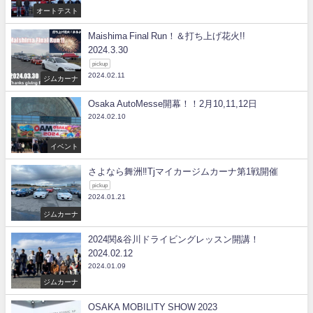
オートテスト
Maishima Final Run！＆打ち上げ花火!!
2024.3.30
pickup
2024.02.11
ジムカーナ
Osaka AutoMesse開幕！！2月10,11,12日
2024.02.10
イベント
さよなら舞洲‼Tjマイカージムカーナ第1戦開催
pickup
2024.01.21
ジムカーナ
2024関&谷川ドライビングレッスン開講！
2024.02.12
2024.01.09
ジムカーナ
OSAKA MOBILITY SHOW 2023