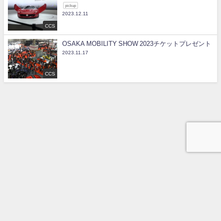
pickup
2023.12.11
CCS
OSAKA MOBILITY SHOW 2023チケットプレゼント
2023.11.17
CCS
Licence
Lesson
Gymkhana
Result
© 2019 Q's CO., LTD.