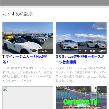
おすすめの記事
ジムカーナ
モータースポーツ教室
TjマイカージムカーナNo.5開
GR Garage光明池モータースポ
催！
ーツ教室開講！
10月2日快晴の下で舞洲スポーツアイラン
2月25日（土）GR Garage光明池主催での
ドで2か月ぶりに開催されました。参加台
モータースポーツ教室が舞洲スポーツアイ
数53台と盛況。今回ロードスターが11台
ランド空の広場で開講されました。参加台
となりロードスタークラ...
数19台、GRS...