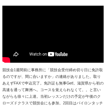
競技会1週間前に事務所に「競技会受付締め切り日に免許取
るのですが、間に合いますか」の連絡がありました。取り
あえずFAXで申込完了。免許証も無事Get!。滋賀県から初の
高速を通って舞洲へ。コースを覚えられなくて。。と言い
ながらも徐々に上達。当初レッスンだけの予定が午後のク
ローズドクラスで競技会にも参加。2回目はパイロンタッチ