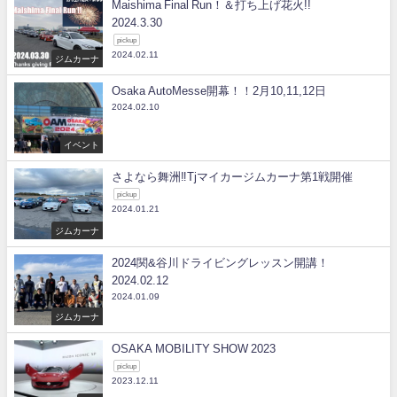
Maishima Final Run！＆打ち上げ花火!!
2024.3.30
pickup
2024.02.11
ジムカーナ
Osaka AutoMesse開幕！！2月10,11,12日
2024.02.10
イベント
さよなら舞洲‼Tjマイカージムカーナ第1戦開催
pickup
2024.01.21
ジムカーナ
2024関&谷川ドライビングレッスン開講！
2024.02.12
2024.01.09
ジムカーナ
OSAKA MOBILITY SHOW 2023
pickup
2023.12.11