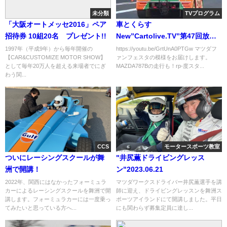
未分類
TVプログラム
「大阪オートメッセ2016」ペア
車とくらす
招待券 10組20名 プレゼント!!
New”Cartolive.TV”第47回放送
【2020.03.04】
1997年（平成9年）から毎年開催の
https://youtu.be/GrtUnA0PTGw マツダフ
【CAR&CUSTOMIZE MOTOR SHOW】
ァンフェスタの模様をお届けします。
として毎年20万人を超える来場者でにぎ
MAZDA787Bの走行も！rp-度スタ...
わう関...
CCS
モータースポーツ教室
ついにレーシングスクールが舞
"井尻薫ドライビングレッス
洲で開講！
ン"2023.06.21
2022年、関西にはなかったフォーミュラ
マツダワークスドライバー井尻薫選手を講
カーによるレーシングスクールを舞洲で開
師に迎え、ドライビングレッスンを舞洲ス
講します。フォーミュラカーには一度乗っ
ポーツアイランドにて開講しました。平日
てみたいと思っている方へ...
にも関わらず募集定員に達し...