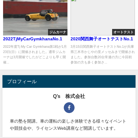
ジムカーナ
オートテスト
2022TjMyCarGymkhanaNo.1
2020関西舞子オートテストNo.1
2022年度Tj My Car Gymkhana第1戦が1月
3月15日関西舞子オートテストNo.1が兵庫
23日(日）に開催されました。通常ジムカ
県三木市かじやの里メッセみきで開催され
ーナは3月開催でしたがどこよりも早く開
ました。参加台数20台常連の方に今回初
催...
参加の方も多く参加さ...
プロフィール
Q’s 株式会社
車の塾を開講。車の運転の楽しさ体験できる様々なイベント
や競技会や、ライセンスWeb講座など開講しています。