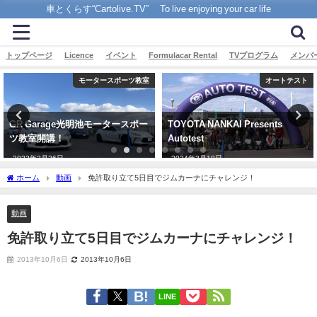
車とくらす“Cartolive.TV” To live enjoying your car life
トップページ
Licence
イベント
Formulacar Rental
TVプログラム
メンバ
モータースポーツ教室
オートテスト
GR Garage光明池モータースポー
TOYOTA NANKAI Presents
ツ教室開講！
Autotest
2023年2月26日
2024年3月10日
ホーム
動画
免許取り立て5日目でジムカーナにチャレンジ！
動画
免許取り立て5日目でジムカーナにチャレンジ！
2013年10月6日
2013年10月6日
LINE