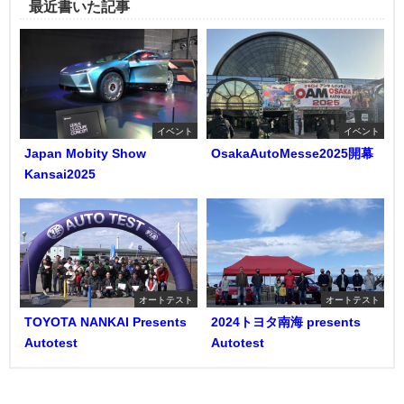
最近書いた記事
イベント
イベント
Japan Mobity Show
OsakaAutoMesse2025開幕
Kansai2025
オートテスト
オートテスト
TOYOTA NANKAI Presents
2024トヨタ南海 presents
Autotest
Autotest