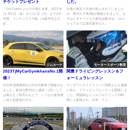
チケットプレゼント
した。
「Go! Future クルマが進む未来」2023 年
台風の接近で天候が危ぶまれていました
12 月8 日（金）から11 日（月）までの4
が、晴天の下第3戦が開催されました。ま
日間、インテックス大阪（大阪市住之江
ずはビギナークラス参加台数16台、1stト
区...
ライアルでは喜田選手のス...
ジムカーナ
モータースポーツ教室
2023TjMyCarGymkhanaNo.1開
関豊ドライビングレッスン＆フ
催！
ォーミュラレッスン
2023年度開幕戦が1月22日舞洲で開催され
マツダワークスドライバー関豊さんを講師
ました。参加台数59台と盛況！1月にして
に迎え、ドライビングレッスンを開講しま
は風もなく晴天のもとで、いつもの参加者
した。関講師はニュルブルクリンク24時
に加え初参加の方も...
間にも参戦され、日本、ドイ...