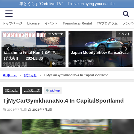
車とくらす“Cartolive.TV” To live enjoying your car life
トップページ
Licence
イベント
Formulacar Rental
TVプログラム
メンバ
ジムカーナ
イベント
Maishima Final Run！＆打ち上
Japan Mobity Show Kansai2025
げ花火!! 2024.3.30
2025年12月6日
2024年2月11日
ホーム
お知らせ
TjMyCarGymkhanaNo.4 In CapitalSportlamd
お知らせ
ジムカーナ
pickup
TjMyCarGymkhanaNo.4 In CapitalSportlamd
2023年7月1日
2023年7月1日