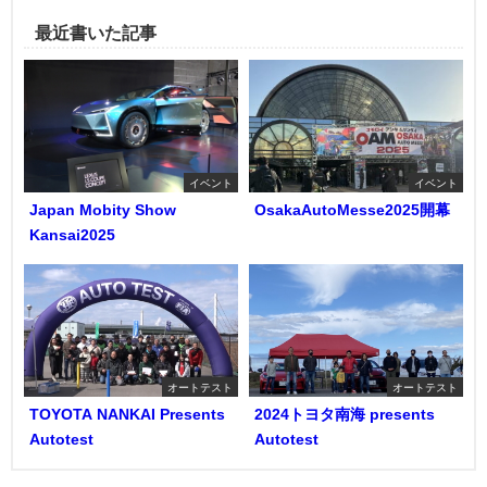
最近書いた記事
イベント
イベント
Japan Mobity Show
OsakaAutoMesse2025開幕
Kansai2025
オートテスト
オートテスト
TOYOTA NANKAI Presents
2024トヨタ南海 presents
Autotest
Autotest