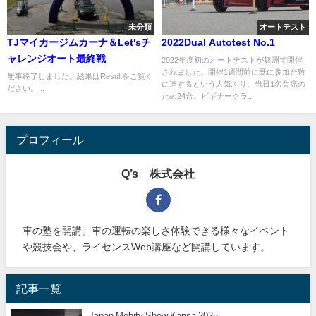
未分類
オートテスト
TJマイカージムカーナ＆Let'sチ
2022Dual Autotest No.1
ャレンジオート最終戦
2022年度初のオートテストが舞洲で開催
されました。開催1週間前に既に参加台数
無事終了しました。結果はResultをご覧く
に達するという人気ぶり、当日1名欠席の
ださい。...
ため24台。ビギナークラ...
プロフィール
Q’s 株式会社
車の塾を開講。車の運転の楽しさ体験できる様々なイベント
や競技会や、ライセンスWeb講座など開講しています。
記事一覧
Japan Mobity Show Kansai2025