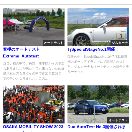
オートテスト
ジムカーナ
究極のオートテスト
TjSpecialStageNo.1開催！
Extreme_Autotest
猛暑の中、SpecialStageNo.1が7月31日舞
洲スポーツアイランドにて開催されまし
コロナ禍の中で、長野、熊本県からの参加
た。ジムカーナ＆オートテストの融合とラ
もありましたが来たくても来れないため辞
リーチック...
退された方も多くその中で参加台数32台
での争いとなりました。この...
CCS
オートテスト
OSAKA MOBILITY SHOW 2023
DualAutoTest No.3開催されま