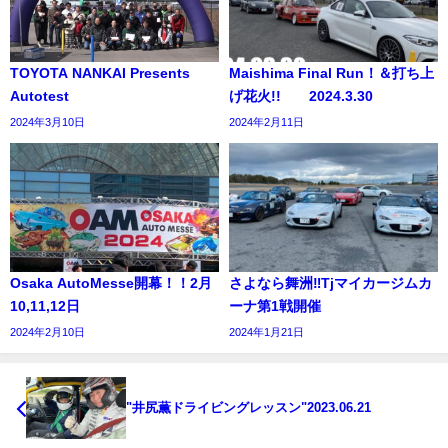
TOYOTA NANKAI Presents
Maishima Final Run！＆打ち上
Autotest
げ花火!! 2024.3.30
2024年3月10日
2024年2月11日
Osaka AutoMesse開幕！！2月
さよなら舞洲‼Tjマイカージムカ
10,11,12日
ーナ第1戦開催
2024年2月10日
2024年1月21日
"井尻薫ドライビングレッスン"2023.06.21