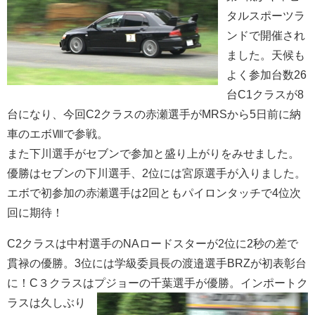
タルスポーツラ
ンドで開催され
ました。天候も
よく参加台数26
台C1クラスが8
台になり、今回C2クラスの赤瀬選手がMRSから5日前に納
車のエボⅧで参戦。
また下川選手がセブンで参加と盛り上がりをみせました。
優勝はセブンの下川選手、2位には宮原選手が入りました。
エボで初参加の赤瀬選手は2回ともパイロンタッチで4位次
回に期待！
C2クラスは中村選手のNAロードスターが2位に2秒の差で
貫禄の優勝。3位には学級委員長の渡邉選手BRZが初表彰台
に！C３クラスはプジョーの千葉選手が優勝。インポートク
ラスは久しぶり