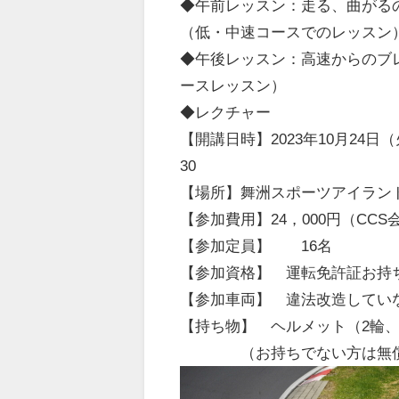
◆午前レッスン：走る、曲がる
（低・中速コースでのレッスン
◆午後レッスン：高速からのブ
ースレッスン）
◆レクチャー
【開講日時】
2023
年
10
月
24
日
30
【場所】舞洲スポーツアイラン
【参加費用】
24
，
000
円（
CCS
【参加定員】
16
名
【参加資格】 運転免許証お持
【参加車両】 違法改造してい
【持ち物】 ヘルメット（
2
輪
（お持ちでない方は無償に