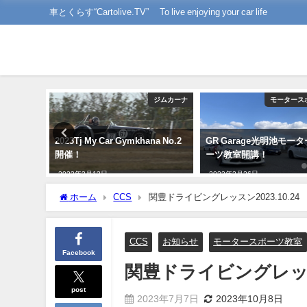
車とくらす“Cartolive.TV” To live enjoying your car life
ジムカーナ
ジムカーナ
モータース
カージムカ
2023Tj My Car Gymkhana No.2
GR Garage光明池モー
開催！
ーツ教室開講！
2023年3月13日
2023年2月26日
ホーム
CCS
関豊ドライビングレッスン2023.10.24
CCS
お知らせ
モータースポーツ教室
Facebook
関豊ドライビングレッスン2
post
2023年7月7日
2023年10月8日