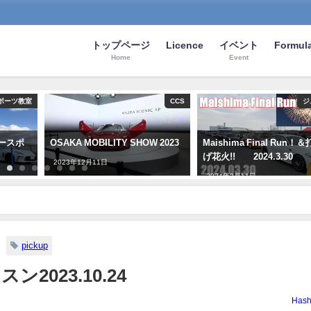
トップページ
Licence
イベント
Formula
Home
Event
ポーツ教室
CCS
ジ
タースポ
OSAKA MOBILITY SHOW 2023
Maishima Final Run！
げ花火!! 2024.3.30
2023年12月11日
2024年2月11日
pickup
023.10.24
Hash