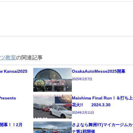
ーツ教室
の関連記事
w Kansai2025
OsakaAutoMesse2025開幕
2025年2月7日
resents
Maishima Final Run！＆打ち
花火!! 2024.3.30
2024年2月11日
se開幕！！2月
さよなら舞洲‼Tjマイカージムカ
ナ第1戦開催