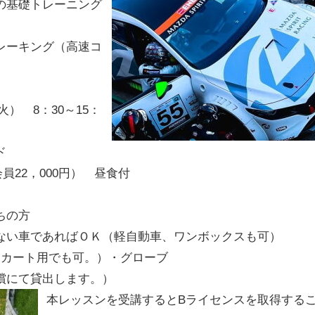
の基礎トレーニング
）
レーキング（高速コ
（火）
8
：
30
～
15
：
ド
会員
22
，
000
円） 昼食付
ちの方
ない車であればＯＫ（軽自動車、ワンボックスも可）
、カート用でも可。）・グローブ
て貸出します。）
本レッスンを受講すると
B
ライセンスを取得する