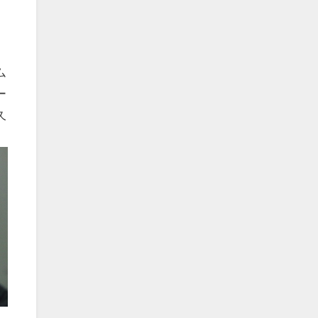
ム
ー
久