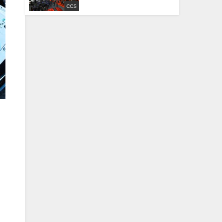
CCS
こ