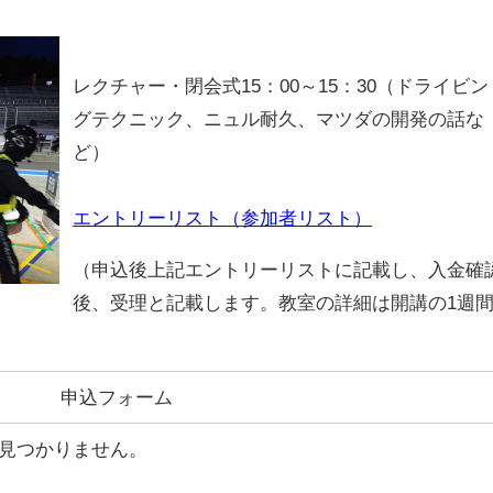
レクチャー・閉会式
15
：00～
15
：
30
（ドライビン
グテクニック、ニュル耐久、マツダの開発の話な
ど）
エントリーリスト（参加者リスト）
（申込後上記エントリーリストに記載し、入金確
後、受理と記載します。教室の詳細は開講の1週
）
申込フォーム
見つかりません。