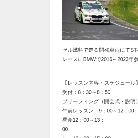
ゼル燃料で走る開発車両にて
ST
レースにBMWで2016～2023
【レッスン内容・スケジュール
受付：
8
：
30
～
8
：
50
ブリーフィング（開会式・説明
午前レッスン
9
：
00
～
12
：
00
昼食12
：
00
～
13
：
00
午後レ