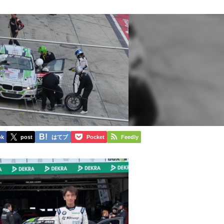
ok
post
はてブ
Pocket
Feedly