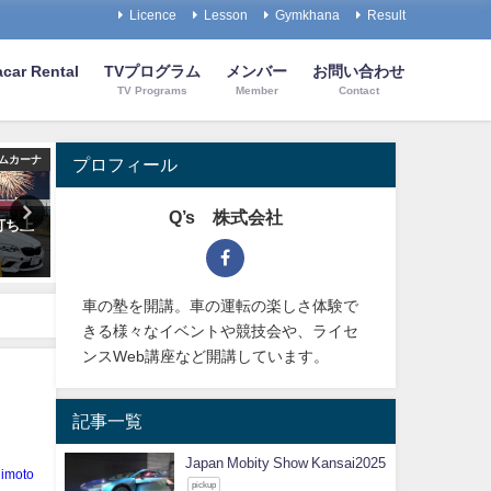
Licence
Lesson
Gymkhana
Result
car Rental
TVプログラム
メンバー
お問い合わせ
TV Programs
Member
Contact
ムカーナ
オートテスト
プロフィール
Q’s 株式会社
＆打ち上
TOYOTA NANKAI Presents
Japan Mobity Show Kansa
Autotest
2025年12月6日
2024年3月10日
車の塾を開講。車の運転の楽しさ体験で
きる様々なイベントや競技会や、ライセ
ンスWeb講座など開講しています。
記事一覧
Japan Mobity Show Kansai2025
imoto
pickup