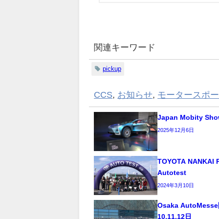
関連キーワード
pickup
CCS
,
お知らせ
,
モータースポ
Japan Mobity Sho
2025年12月6日
TOYOTA NANKAI P
Autotest
2024年3月10日
Osaka AutoMes
10,11,12日