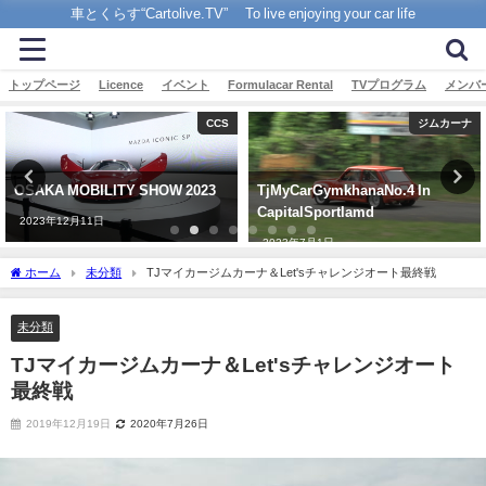
車とくらす“Cartolive.TV” To live enjoying your car life
トップページ
Licence
イベント
Formulacar Rental
TVプログラム
メンバ
CCS
ジムカーナ
OSAKA MOBILITY SHOW 2023
TjMyCarGymkhanaNo.4 In
CapitalSportlamd
2023年12月11日
2023年7月1日
ホーム
未分類
TJマイカージムカーナ＆Let'sチャレンジオート最終戦
未分類
TJマイカージムカーナ＆Let'sチャレンジオート
最終戦
2019年12月19日
2020年7月26日