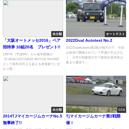
未分類
オートテスト
「大阪オートメッセ2016」ペア
2022Dual Autotest No.2
招待券 10組20名 プレゼント!!
2022DualAutotest第2戦が晴天の下、今回
は各地で開催されていて常連の方は少な
1997年（平成9年）から毎年開催の
く、大半が初参加の方で参加定員30名が
【CAR&CUSTOMIZE MOTOR SHOW】
集まり盛況で...
として毎年20万人を超える来場者でにぎ
わう関...
未分類
CCS
2014TJマイカージムカーナNo.5
Tjマイカージムカーナ第2戦開
無事終了!!
催！