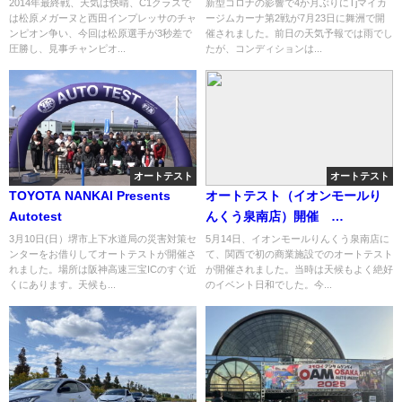
2014年最終戦、天気は快晴、C1クラスで
新型コロナの影響で4か月ぶりにTjマイカ
は松原メガーヌと西田インプレッサのチャ
ージムカーナ第2戦が7月23日に舞洲で開
ンピオン争い、今回は松原選手が3秒差で
催されました。前日の天気予報では雨でし
圧勝し、見事チャンピオ...
たが、コンディションは...
オートテスト
オートテスト
TOYOTA NANKAI Presents
オートテスト（イオンモールり
Autotest
んくう泉南店）開催
2017.05.14
3月10日(日）堺市上下水道局の災害対策セ
5月14日、イオンモールりんくう泉南店に
ンターをお借りしてオートテストが開催さ
て、関西で初の商業施設でのオートテスト
れました。場所は阪神高速三宝ICのすぐ近
が開催されました。当時は天候もよく絶好
くにあります。天候も...
のイベント日和でした。今...