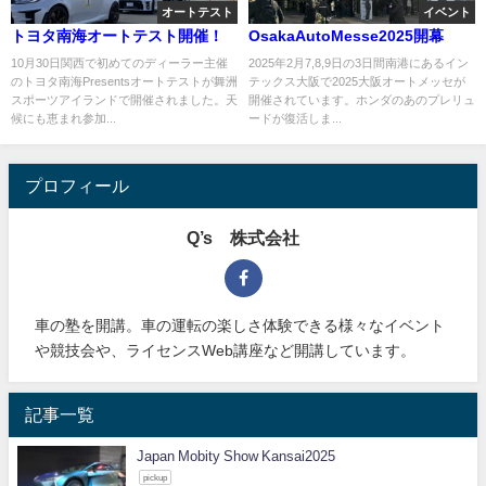
オートテスト
イベント
トヨタ南海オートテスト開催！
OsakaAutoMesse2025開幕
10月30日関西で初めてのディーラー主催
2025年2月7,8,9日の3日間南港にあるイン
のトヨタ南海Presentsオートテストが舞洲
テックス大阪で2025大阪オートメッセが
スポーツアイランドで開催されました。天
開催されています。ホンダのあのプレリュ
候にも恵まれ参加...
ードが復活しま...
プロフィール
Q’s 株式会社
車の塾を開講。車の運転の楽しさ体験できる様々なイベント
や競技会や、ライセンスWeb講座など開講しています。
記事一覧
Japan Mobity Show Kansai2025
pickup