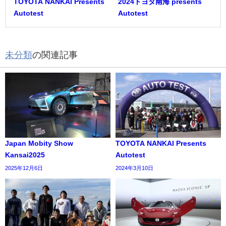
TOYOTA NANKAI Presents
2024トヨタ南海 presents
Autotest
Autotest
未分類
の関連記事
Japan Mobity Show
TOYOTA NANKAI Presents
Kansai2025
Autotest
2025年12月6日
2024年3月10日